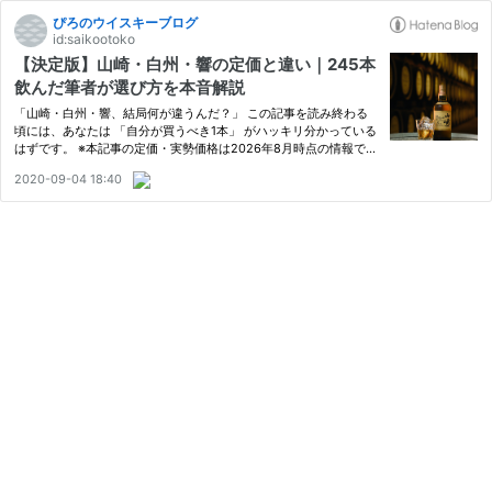
ぴろのウイスキーブログ
id:saikootoko
【決定版】山崎・白州・響の定価と違い｜245本
飲んだ筆者が選び方を本音解説
「山崎・白州・響、結局何が違うんだ？」 この記事を読み終わる
頃には、あなたは 「自分が買うべき1本」 がハッキリ分かっている
はずです。 ※本記事の定価・実勢価格は2026年8月時点の情報です
(2026年4月1日のサントリー定価改定に対応済み)。 サントリーが
2020-09-04 18:40
誇るジャパニーズウイスキー御三家。 「山崎」「白州」「響」。
…