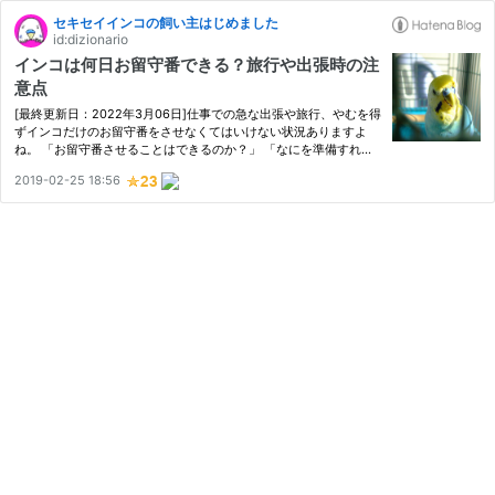
セキセイインコの飼い主はじめました
id:dizionario
インコは何日お留守番できる？旅行や出張時の注
意点
[最終更新日：2022年3月06日]仕事での急な出張や旅行、やむを得
ずインコだけのお留守番をさせなくてはいけない状況ありますよ
ね。 「お留守番させることはできるのか？」 「なにを準備すれば
いいのだろう？」 今回はそういった方にわかりやすく情報をまと
2019-02-25 18:56
めました。 お留守番をさせる際の参考にしてみてください！