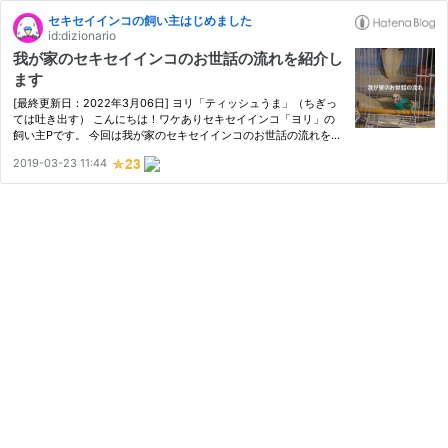
セキセイインコの飼い主はじめました
id:dizionario
我が家のセキセイインコのお世話の流れを紹介し
ます
[最終更新日：2022年3月06日] ヨリ「ティッシュうま」（ちぎっ
ては吐き出す） こんにちは！ワケありセキセイインコ「ヨリ」の
飼い主Pです。 今回は我が家のセキセイインコのお世話の流れをま
とめています。絶対にコレ！というワケではありませんが、飼い始
2019-03-23 11:44
めたばかりの方やこれから飼おうと思っている方の参考になれば幸
い…