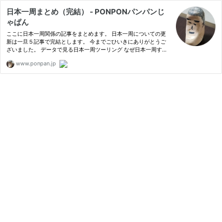
日本一周まとめ（完結） - PONPONパンパンじ
ゃぱん
ここに日本一周関係の記事をまとめます。 日本一周についての更
新は一旦５記事で完結とします。 今までごひいきにありがとうご
ざいました。 データで見る日本一周ツーリング なぜ日本一周する
ことになったのかの考察 宿泊スタイル別の楽しみ方 野宿の楽しみ
www.ponpan.jp
方 インパクトのあった無料の温泉 データで見る日本一周ツーリ
ン…