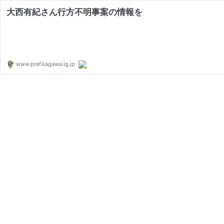
大西有紀さん行方不明事案の情報を
www.pref.kagawa.lg.jp