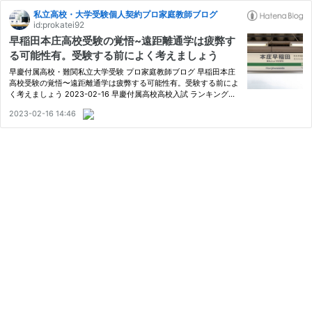
私立高校・大学受験個人契約プロ家庭教師ブログ
id:prokatei92
早稲田本庄高校受験の覚悟~遠距離通学は疲弊す
る可能性有。受験する前によく考えましょう
早慶付属高校・難関私立大学受験 プロ家庭教師ブログ 早稲田本庄
高校受験の覚悟〜遠距離通学は疲弊する可能性有。受験する前によ
く考えましょう 2023-02-16 早慶付属高校高校入試 ランキング参
加中 高校受験 新幹線はお好きですか？ 目次 早稲田本庄高校の唯一
2023-02-16 14:46
最大の弱点 経済面 新幹線通学 メリット デメリット よくある…