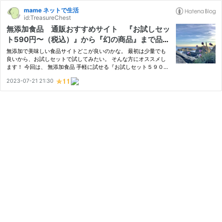
mame ネットで生活
id:TreasureChest
無添加食品 通販おすすめサイト 『お試しセッ
ト590円〜（税込）』から『幻の商品』まで品揃
え豊富
無添加で美味しい食品サイトどこが良いのかな。 最初は少量でも
良いから、お試しセットで試してみたい。 そんな方にオススメし
ます！ 今回は、 無添加食品 手軽に試せる『お試しセット５９０
円』から『幻の商品』 のある通販サイトを共有したいと思いま
2023-07-21 21:30
す。 www.rainbowtreasurechest.info 少し前にお試しセットを購
入した…