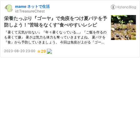
mame ネットで生活
id:TreasureChest
栄養たっぷり『ゴーヤ』で免疫をつけ夏バテを予
防しよう！“苦味をなくす“食べやすいレシピ
『暑くて元気が出ない』『年々暑くなっている…』『ご飯を作るの
も暑くて嫌』 暑さは気力も体力も奪っていきますよね。 夏バテを
『食』から予防していきましょう。 今回は免疫が上がる『ゴー
ヤ』について共有していきます。 みなさんは、『ゴーヤ』は好き
2023-08-20 23:00
ですか？ 体に良いのは知っているけれど、味が苦手…。 好んで食
べな…