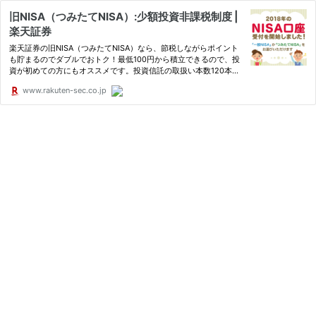
旧NISA（つみたてNISA）:少額投資非課税制度 |
楽天証券
楽天証券の旧NISA（つみたてNISA）なら、節税しながらポイント
も貯まるのでダブルでおトク！最低100円から積立できるので、投
資が初めての方にもオススメです。投資信託の取扱い本数120本以
上！楽天証券の旧NISA（つみたてNISA）はこちら
www.rakuten-sec.co.jp