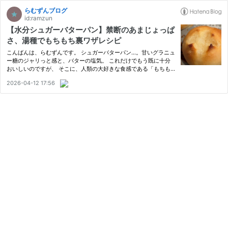
らむずんブログ
id:ramzun
【水分シュガーバターパン】禁断のあまじょっぱ
さ、湯種でもちもち裏ワザレシピ
こんばんは、らむずんです。 シュガーバターパン…。甘いグラニュ
ー糖のジャリっと感と、バターの塩気。 これだけでもう既に十分
おいしいのですが、 そこに、人類の大好きな食感である「もちも
ち」をかけあわせ、さらに、トップの切込みに牛乳を溜めるという
2026-04-12 17:56
方法を試してみました。これが大正解。 海外ではシナモンロール
を…