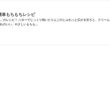
簡単もちもちレシピ
ル」のレシピ！ バターでじっくり焼いたりんごのじゅわっと広がる甘さと、クリー
切れのいい、やさしいもちも…