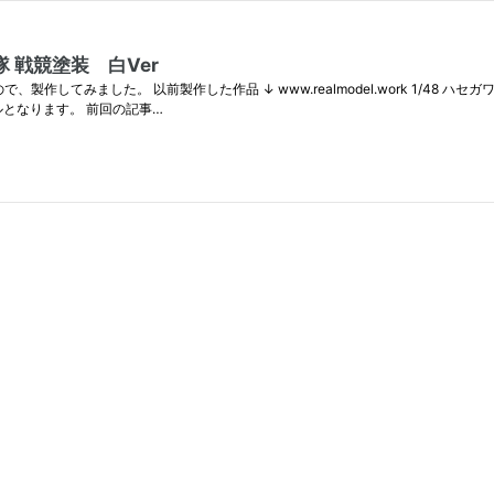
隊 戦競塗装 白Ver
てみました。 以前製作した作品 ↓ www.realmodel.work 1/48 ハセガワ
となります。 前回の記事…