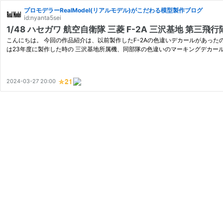
プロモデラーRealModel(リアルモデル)がこだわる模型製作ブログ
id:nyanta5sei
1/48 ハセガワ 航空自衛隊 三菱 F-2A 三沢基地 第三飛行
こんにちは。 今回の作品紹介は、以前製作したF-2Aの色違いデカールがあったので、製作し
は23年度に製作した時の 三沢基地所属機、同部隊の色違いのマーキングデカール
2024-03-27 20:00