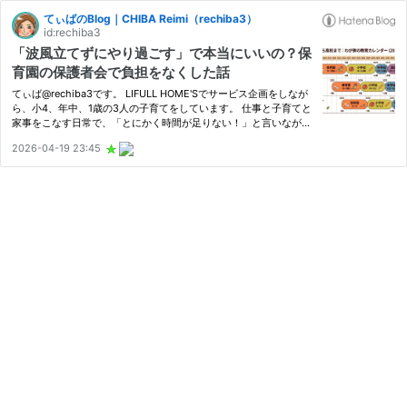
てぃばのBlog｜CHIBA Reimi（rechiba3）
id:rechiba3
「波風立てずにやり過ごす」で本当にいいの？保
育園の保護者会で負担をなくした話
てぃば@rechiba3です。 LIFULL HOME'Sでサービス企画をしなが
ら、小4、年中、1歳の3人の子育てをしています。 仕事と子育てと
家事をこなす日常で、「とにかく時間が足りない！」と言いながら
も、毎年6〜9月は地元神社の例祭のためにお囃子の練習をやり、
2026-04-19 23:45
兼業で「業界の発展と企業の壁を越えた人と人との交流」を目的に
プロ…