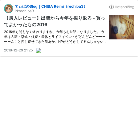
てぃばのBlog｜CHIBA Reimi（rechiba3）
id:rechiba3
【購入レビュー】出費から今年を振り返る - 買っ
てよかったもの2016
2016年も間もなく終わりますね、今年もお世話になりました。 今
年は入籍・挙式・妊娠・産休とライフイベントがどんどんどーーー
ーーん！と押し寄せてきた所為か、HPがどうかしてるんじゃない
かってぐらいに減るのが早かった…もう0です… 英語スクールに通
2016-12-29 21:25
いながら、登壇と主催も合わせて7件、社内アワード参加3件、業務
外活…