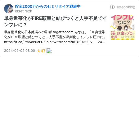
貯金2000万からのセミリタイア継続中
id:retire2k
単身世帯化がFIRE願望と結びつくと人手不足でイ
ンフレに？
単身世帯化の日本経済への影響 togetter.com みずほ、「単身世帯
化がFIRE願望と結びつくと、人手不足が深刻化しインフレ圧力に」
https://t.co/Pm5eP0eFDZ pic.twitter.com/uF3194H2Rx — 24万
株 (@24_9424) 2024年8月31日 単身世帯の増加には、非婚化と単
2024-09-02 08:00
身高齢者（死別・離別）の増加という2つの要因があります。 独身
でも…