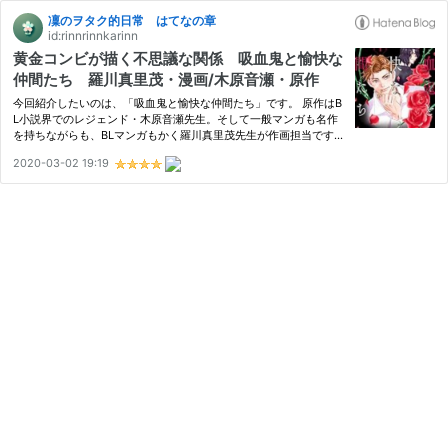
凜のヲタク的日常 はてなの章
id:rinnrinnkarinn
黄金コンビが描く不思議な関係 吸血鬼と愉快な
仲間たち 羅川真里茂・漫画/木原音瀬・原作
今回紹介したいのは、「吸血鬼と愉快な仲間たち」です。 原作はB
L小説界でのレジェンド・木原音瀬先生。そして一般マンガも名作
を持ちながらも、BLマンガもかく羅川真里茂先生が作画担当です。
いつもまわっているブログさまや、数々のBLレビューサイトでも大
2020-03-02 19:19
人気！さらには電子書籍ランキングでも、新刊がでるたびに既刊…