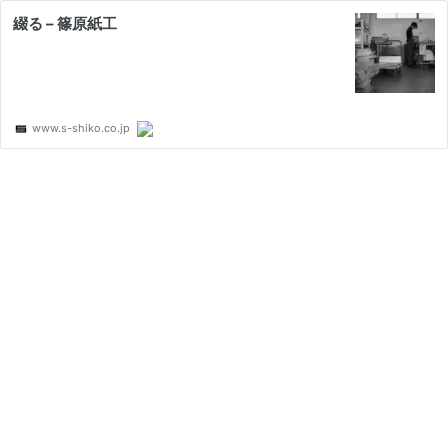
綴る – 篠原紙工
www.s-shiko.co.jp