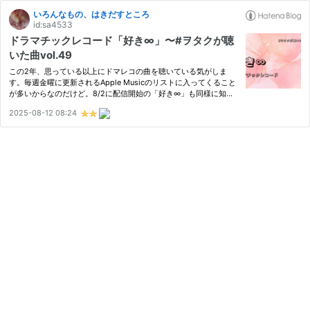
いろんなもの、はきだすところ
id:sa4533
ドラマチックレコード「好き∞」〜#ヲタクが聴
いた曲vol.49
この2年、思っている以上にドマレコの曲を聴いている気がしま
す。毎週金曜に更新されるApple Musicのリストに入ってくること
が多いからなのだけど。8/2に配信開始の「好き∞」も同様に知り
ました。一週間遅れだけど。 TIFで初披露だったみたい、同じ空間
2025-08-12 08:24
にはいたので聴きたかったなー(´；ω；｀) タイトルに「好き」と
入ると…