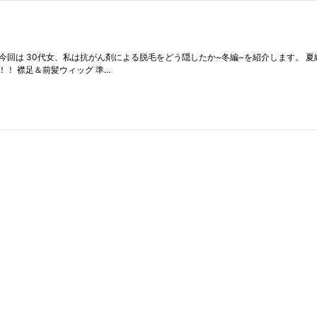
 今回は 30代女、私は抗がん剤による脱毛をどう隠したか~冬編~を紹介します。 
！ 襟足＆前髪ウィッグ 準…