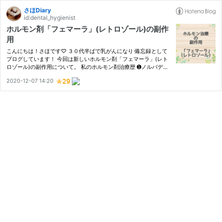
さほDiary
id:dental_hygienist
ホルモン剤「フェマーラ」(レトロゾール)の副作
用
こんにちは！さほです♡ ３０代半ばで乳がんになり 備忘録として
ブログしています！ 今回は新しいホルモン剤「フェマーラ」(レト
ロゾール)の副作用について。 私のホルモン剤治療歴 ➊ノルバデッ
クス ❷フェアストン錠40 ❸フェマーラ(レトロゾール) フェマーラ
2020-12-07 14:20
(レトロゾール)の副作用 頭痛 口内炎 眠気 ホットフラッシュ フェ…