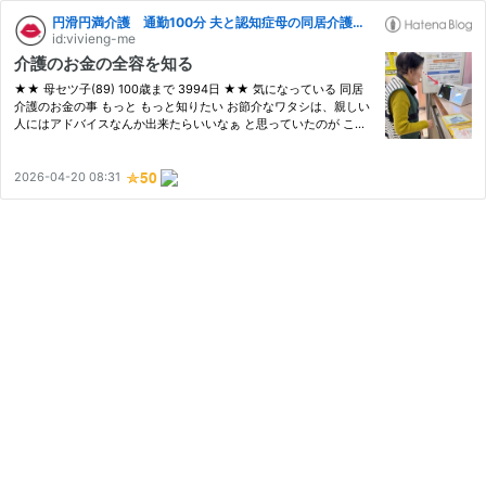
円滑円満介護 通勤100分 夫と認知症母の同居介護スタート 遠隔円満介護第2章
id:vivieng-me
介護のお金の全容を知る
★★ 母セツ子(89) 100歳まで 3994日 ★★ 気になっている 同居
介護のお金の事 もっと もっと知りたい お節介なワタシは、親しい
人にはアドバイスなんか出来たらいいなぁ と思っていたのが この
ブログを始めたそもそものきっかけ だけどね・・・ ホントにわか
らない どんどん変わっていくし そう・・・ 変わってきた 介護を
受…
2026-04-20 08:31