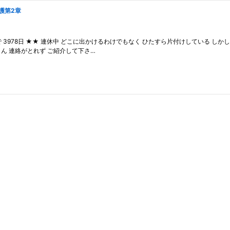
護第2章
で 3978日 ★★ 連休中 どこに出かけるわけでもなく ひたすら片付けしている しかし、
屋さん 連絡がとれず ご紹介して下さ…