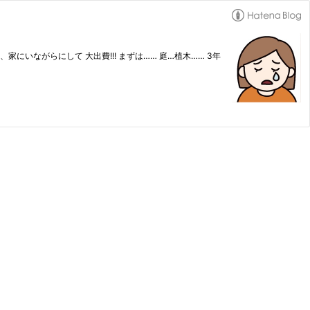
家にいながらにして 大出費!!! まずは…… 庭…植木…… 3年