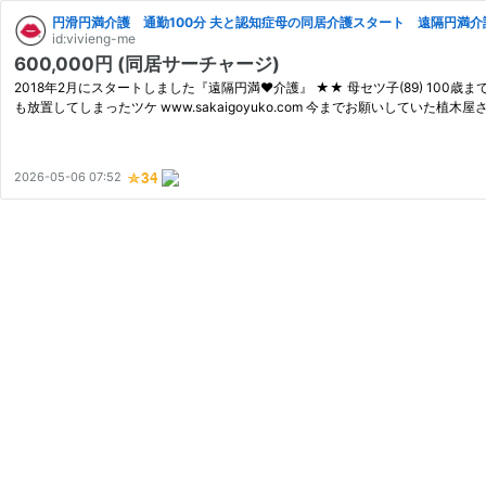
円滑円満介護 通勤100分 夫と認知症母の同居介護スタート 遠隔円満介
id:vivieng-me
600,000円 (同居サーチャージ)
2018年2月にスタートしました『遠隔円満❤介護』 ★★ 母セツ子(89) 100歳ま
も放置してしまったツケ www.sakaigoyuko.com 今までお願いしていた植木
2026-05-06 07:52