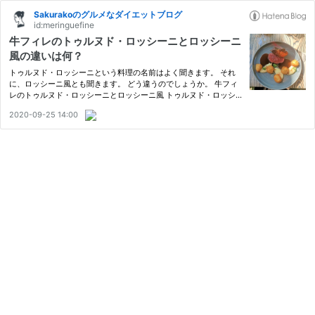
Sakurakoのグルメなダイエットブログ
id:meringuefine
牛フィレのトゥルヌド・ロッシーニとロッシーニ
風の違いは何？
トゥルヌド・ロッシーニという料理の名前はよく聞きます。 それ
に、ロッシーニ風とも聞きます。 どう違うのでしょうか。 牛フィ
レのトゥルヌド・ロッシーニとロッシーニ風 トゥルヌド・ロッシ
ーニのレシピ フランス語の「Le tournedos Rossini ル・トゥルヌ
2020-09-25 14:00
ド・ロッシーニ」 トゥルヌド・ロッシーニのマデラソース トゥ
ル…