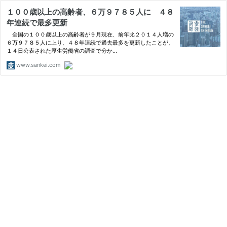
１００歳以上の高齢者、６万９７８５人に ４８
年連続で最多更新
全国の１００歳以上の高齢者が９月現在、前年比２０１４人増の
６万９７８５人に上り、４８年連続で過去最多を更新したことが、
１４日公表された厚生労働省の調査で分か…
www.sankei.com