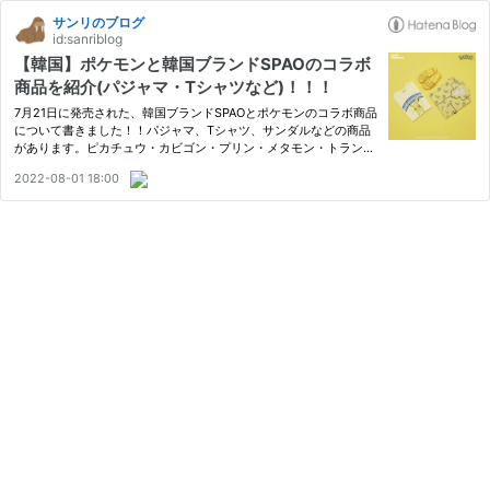
サンリのブログ
id:sanriblog
【韓国】ポケモンと韓国ブランドSPAOのコラボ
商品を紹介(パジャマ・Tシャツなど)！！！
7月21日に発売された、韓国ブランドSPAOとポケモンのコラボ商品
について書きました！！パジャマ、Tシャツ、サンダルなどの商品
があります。ピカチュウ・カビゴン・プリン・メタモン・トランセ
ル・初代ポケモン御三家(ヒトカゲ・ゼニガメ・フシギダネ)などな
2022-08-01 18:00
ど・・・どの商品も可愛すぎました！！！全部初代ポケモンとの
コ…