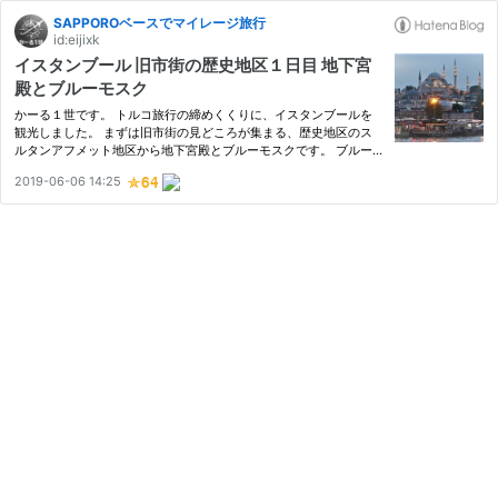
SAPPOROベースでマイレージ旅行
id:eijixk
イスタンブール 旧市街の歴史地区１日目 地下宮
殿とブルーモスク
かーる１世です。 トルコ旅行の締めくくりに、イスタンブールを
観光しました。 まずは旧市街の見どころが集まる、歴史地区のス
ルタンアフメット地区から地下宮殿とブルーモスクです。 ブルー
モスク 2019年ゴールデンウィークの訪問です。 目 次 観光スター
2019-06-06 14:25
ト 地下宮殿 ブルーモスク アラスタ・バザール ヒッポドローム Ku
c…