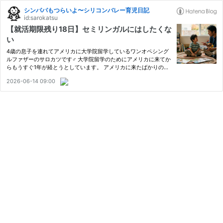
シンパパもつらいよ〜シリコンバレー育児日記
id:sarokatsu
【就活期限残り18日】セミリンガルにはしたくな
い
4歳の息子を連れてアメリカに大学院留学しているワンオペシング
ルファザーのサロカツです‍♂️ 大学院留学のためにアメリカに来てか
らもうすぐ1年が経とうとしています。 アメリカに来たばかりの頃
は日本語優位だった息子ですが、家庭外では英語のみという環境に
2026-06-14 09:00
置かれて、英語のレベルが日本語にほぼ追いついてきました。 …