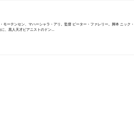
テンセン、マハーシャラ・アリ。監督 ピーター・ファレリー。脚本 ニック・バレロンガ。 (C
年のアメリカを舞台に、黒人天才ピアニストのドン…