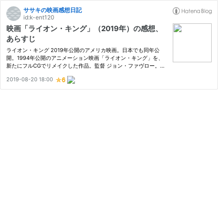
ササキの映画感想日記
id:k-ent120
映画「ライオン・キング」（2019年）の感想、
あらすじ
ライオン・キング 2019年公開のアメリカ映画。日本でも同年公
開。1994年公開のアニメーション映画「ライオン・キング」を、
新たにフルCGでリメイクした作品。監督 ジョン・ファヴロー。日
本語吹き替え版声優 賀来賢人、大和田伸也、江口洋介。製作 ウォ
2019-08-20 18:00
ルト・ディズニー・ピクチャーズ。 (C) 2019 Disney Enterprises,
Inc…