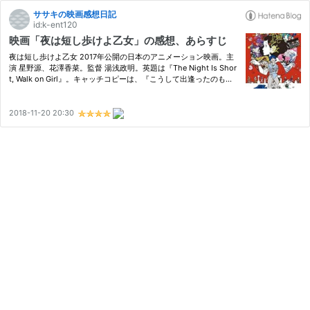
ササキの映画感想日記
id:k-ent120
映画「夜は短し歩けよ乙女」の感想、あらすじ
夜は短し歩けよ乙女 2017年公開の日本のアニメーション映画。主
演 星野源、花澤香菜。監督 湯浅政明。英題は『The Night Is Shor
t, Walk on Girl』。キャッチコピーは、『こうして出逢ったのも、
何かのご縁』。 （C）森見登美彦・KADOKAWA/ナカメの会 一年前
に一目ぼれした後輩に対して、なるべく彼女の目にとまるように、
…
2018-11-20 20:30