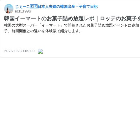
じぇーこ🇰🇷日本人夫婦の韓国出産・子育て日記
id:k_1996
韓国イーマートのお菓子詰め放題レポ｜ロッテのお菓子を
韓国の大型スーパー「イーマート」で開催されたお菓子詰め放題イベントに参加し
子、前回開催との違いを体験談で紹介します。
2026-06-21 09:00