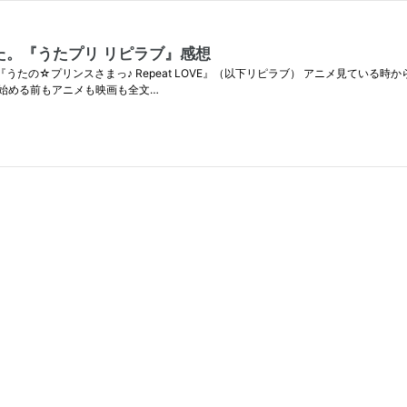
。『うたプリ リピラブ』感想
うたの☆プリンスさまっ♪ Repeat LOVE』（以下リピラブ） アニメ見ている
始める前もアニメも映画も全文…