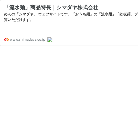
「流水麺」商品特長｜シマダヤ株式会社
めんの「シマダヤ」 ウェブサイトです。「おうち麺」の「流水麺」「鉄板麺」
覧いただけます。
www.shimadaya.co.jp