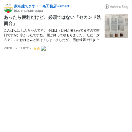
家を建てます！一条工務店i-smart
id:shinchan-papa
あったら便利だけど、必須ではない「セカンド洗
面台」
こんばんは しんちゃんです。 今日は（日付が変わってますので昨
日ですが）寒かったですね。 雪が降って積もりました。 ただ、夕
方ぐらいにはほとんど溶けてしまいましたが。 雪は綺麗で好きで
すが、寒いのは苦手です。 前回・前々回と第３回間取り打ち合わ
2020-02-11 02:12
せの間取りについて書きましたが、 www.shinchan-papa.com w
ww.sh…