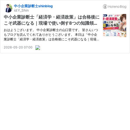
中小企業診断士shinblog
id:Y_Shin
中小企業診断士「経済学・経済政策」は合格後に
こそ武器になる｜現場で使い倒す8つの知識領域
と実務シーン
おはようございます。 中小企業診断士の山口晋です。 皆さんいつ
もブログを読んでくれてありがとうございます。 本日は「中小企
業診断士「経済学・経済政策」は合格後にこそ武器になる｜現場で
使い倒す8つの知識領域と実務シーン」です。 壱市コンサルティン
2026-05-20 07:00
グ（イチイチコンサル）ホームページ 壱市コンサルティング 壱
市…