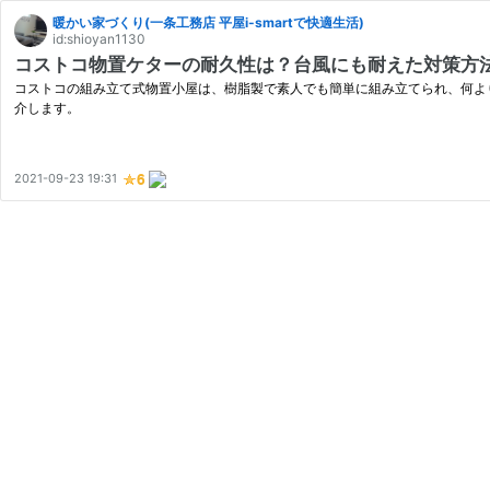
暖かい家づくり(一条工務店 平屋i-smartで快適生活)
id:shioyan1130
コストコ物置ケターの耐久性は？台風にも耐えた対策方
コストコの組み立て式物置小屋は、樹脂製で素人でも簡単に組み立てられ、何よ
介します。
2021-09-23 19:31