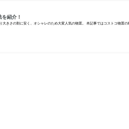
法を紹介！
り大きさの割に安く、オシャレのため大変人気の物置。 本記事ではコストコ物置の