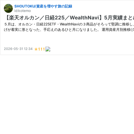
SHOUTOKU/資産を増やす旅の記録
id:kotemo
【楽天オルカン／日経225／WealthNavi】5月実績ま
５月は、オルカン・日経225ETF・WealthNaviの３商品がそろって堅調に
げが着実に形となった、手応えのあるひと月になりました。 運用資産月別推移(グ
2026-05-31 12:34