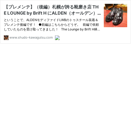
【プレメンテ】（後編）札幌が誇る靴磨き店 TH
E LOUNGE by Brift H にALDEN（オールデン）
モディファイドLWBのプレメンテとヴィンテー
ということで、ALDENモディファイドLWBのトゥスチール装着＆
ジスチール装着をお願いしてみた話！ | 首藤革靴
プレメンテ後編です！ ●前編はこちらからどうぞ。 前編で依頼
していたものを受け取ってきました！ The Lounge by Brift H林田
出張所
さんのプレメンテ磨きと
www.shudo-kawagutsu.com