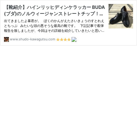
【靴紹介】ハインリッヒディンケラッカー BUDA
(ブダ)のノルウィージャンストレートチップ！フ
ォーマルの皮を被った暴君をレビュー！内羽根ス
出てきましたよ暴君が。 ぼくのかんがえたさいきょうのすとれえ
トチの固定概念をぶち壊す！ | 首藤革靴出張所
とちっぷ みたいな頭の悪そうな最高の靴です。 下記記事で着弾
報告を致しましたが、今回はその詳細を紹介していきたいと思いま
すよー！ スペック紹介 兎にも角
www.shudo-kawagutsu.com