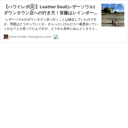
【ハワイレポ⑥】Leather Soul(レザーソウル)
ダウンタウン店への行き方！首藤はレインボート
ロリーで行ってきました！ | 首藤革靴出張所
レザーソウルのダウンタウン店へ行くことは確定していたのです
が、問題はどうやっていくか。さらっといけんだろー最悪歩いてい
くかな？とか思ってたんですが、どうやら意外にめんどくさそうな
ことがわかりました。（全然調べてなかっただけです）
www.shudo-kawagutsu.com