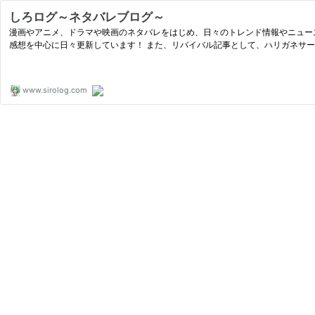
しろログ～ネタバレブログ～
漫画やアニメ、ドラマや映画のネタバレをはじめ、日々のトレンド情報やニュー
感想を中心に日々更新しています！ また、リバイバル記事として、ハリガネサー
www.sirolog.com