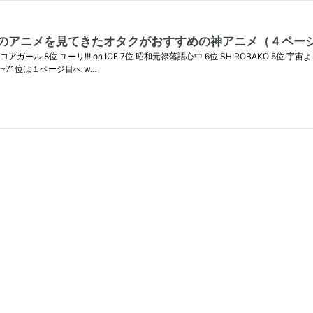
のアニメを見てきたオタクがおすすめの神アニメ（４ページ目
 8位 ユーリ!!! on ICE 7位 昭和元禄落語心中 6位 SHIROBAKO 5位 宇宙
~71位は１ページ目へ w…