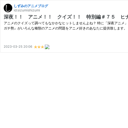
しずみのアニメブログ
id:sizumishizumi
深夜！！ アニメ！！ クイズ！！ 特別編＃７５ ヒ
アニメのクイズって調べてもなかかなヒットしませんよね？ 特に「深夜アニメ」
ガチ勢』がいろんな種類のアニメの問題をアニメ好きのあなたに提供致します。 
2023-03-25 20:06