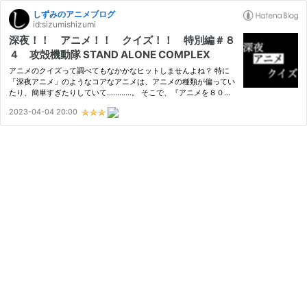
しずみのアニメブログ
id:sizumishizumi
深夜！！ アニメ！！ クイズ！！ 特別編＃８
４ 攻殻機動隊 STAND ALONE COMPLEX
アニメのクイズって調べてもなかかなヒットしませんよね？ 特に
「深夜アニメ」のようなコアなアニメは、アニメの種類が偏ってい
たり、簡単すぎたりしていて…………。 そこで、『アニメを８００
作品以上観てきたアニメガチ勢』がいろんな種類のアニメの問題を
2023-04-04 20:00
アニメ好きのあなたに提供致します。 ↓クイズ特別編＃１はこち
ら 深…