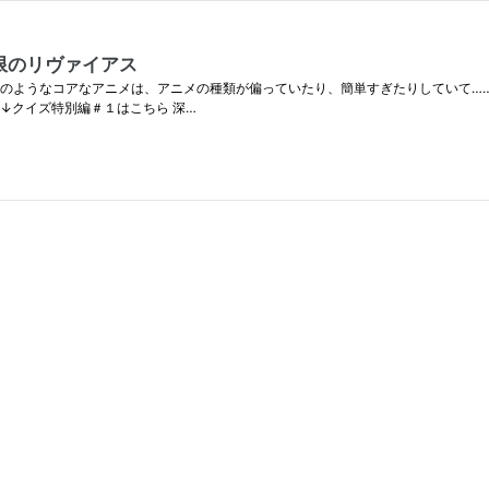
限のリヴァイアス
のようなコアなアニメは、アニメの種類が偏っていたり、簡単すぎたりしていて……
↓クイズ特別編＃１はこちら 深…