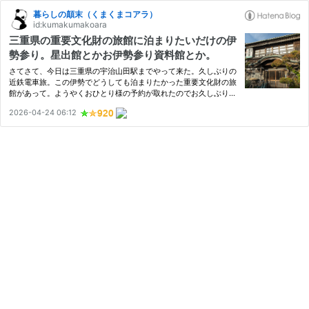
暮らしの顛末（くまくまコアラ）
id:kumakumakoara
三重県の重要文化財の旅館に泊まりたいだけの伊
勢参り。星出館とかお伊勢参り資料館とか。
さてさて、今日は三重県の宇治山田駅までやって来た。久しぶりの
近鉄電車旅。この伊勢でどうしても泊まりたかった重要文化財の旅
館があって。ようやくおひとり様の予約が取れたのでお久しぶりの
お伊勢さんへのおかげ参りに。そしておひとり様でゆっくりお伊勢
2026-04-24 06:12
参りの歴史を学ぼうかなと思う。 伊勢参りというと伊勢市駅が主…