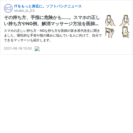
ITをもっと身近に。ソフトバンクニュース
id:sbn_tc_03
その持ち方、手指に危険かも……。スマホの正し
い持ち方やNG例、解消マッサージ方法を医師が
解説
スマホの正しい持ち方・NGな持ち方を医師の富永喜代先生に聞き
ました。慢性的な手首や指の痛みに悩んでいる人に向けて、自分で
できるマッサージも紹介します。
2021-06-18 13:00