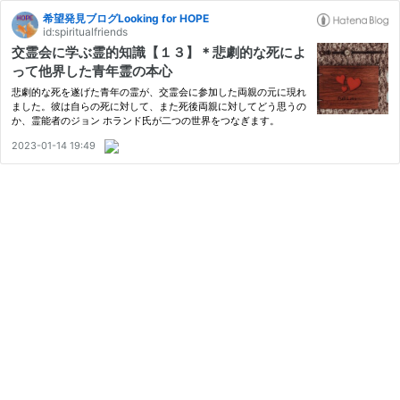
希望発見ブログLooking for HOPE
id:spiritualfriends
交霊会に学ぶ霊的知識【１３】＊悲劇的な死によ
って他界した青年霊の本心
悲劇的な死を遂げた青年の霊が、交霊会に参加した両親の元に現れ
ました。彼は自らの死に対して、また死後両親に対してどう思うの
か、霊能者のジョン ホランド氏が二つの世界をつなぎます。
2023-01-14 19:49