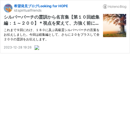
希望発見ブログLooking for HOPE
id:spiritualfriends
シルバーバーチの霊訓から名言集【第１０回総集
編：１～２００】＊視点を変えて、力強く前に進
もう
これまで９回にわけ、１８０に及ぶ高級霊シルバーバーチの言葉を
お伝えしました。今回は総集編として、さらに２０をプラスして全
２００の霊訓をお伝えします。
2023-12-28 19:26