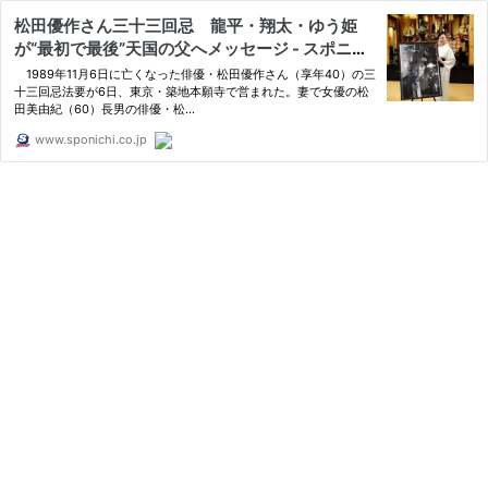
松田優作さん三十三回忌 龍平・翔太・ゆう姫
が“最初で最後”天国の父へメッセージ - スポニチ
Sponichi Annex 芸能
1989年11月6日に亡くなった俳優・松田優作さん（享年40）の三
十三回忌法要が6日、東京・築地本願寺で営まれた。妻で女優の松
田美由紀（60）長男の俳優・松…
www.sponichi.co.jp